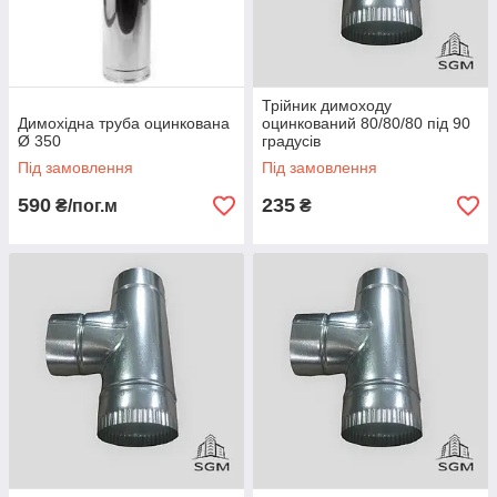
Трійник димоходу
Димохідна труба оцинкована
оцинкований 80/80/80 під 90
Ø 350
градусів
Під замовлення
Під замовлення
590
235
₴/пог.м
₴