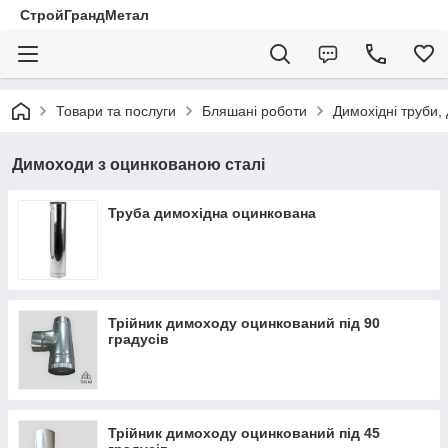
СтройГрандМетал
Товари та послуги
Бляшані роботи
Димохідні труби,
Димоходи з оцинкованою сталі
Труба димохідна оцинкована
Трійник димоходу оцинкований під 90
градусів
Трійник димоходу оцинкований під 45