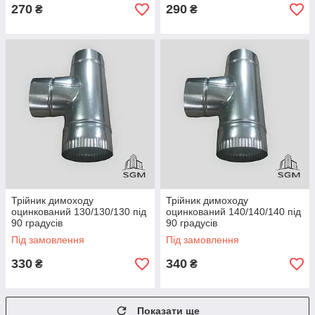
270
290
₴
₴
Трійник димоходу
Трійник димоходу
оцинкований 130/130/130 під
оцинкований 140/140/140 під
90 градусів
90 градусів
Під замовлення
Під замовлення
330
340
₴
₴
Показати ще