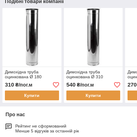
Подібні товари компанії
Димохідна труба
Димохідна труба
Димо
оцинкована Ø 180
оцинкована Ø 310
оцин
310
540
270
₴/пог.м
₴/пог.м
Купити
Купити
Про нас
Рейтинг не сформований
Менше 5 відгуків за останній рік