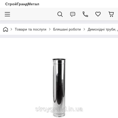
СтройГрандМетал
Товари та послуги
Бляшані роботи
Димохідні труби,