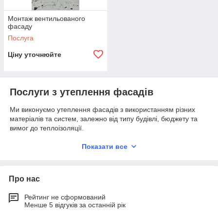
Монтаж вентильованого
фасаду
Послуга
Ціну уточнюйте
Послуги з утеплення фасадів
Ми виконуємо утеплення фасадів з використанням різних
матеріалів та систем, залежно від типу будівлі, бюджету та
вимог до теплоізоляції.
Показати все
Утеплення фасаду пінопластом
Легкий та доступний матеріал
Про нас
Підходить для приватних будинків, квартир і
комерційних об’єктів
Рейтинг не сформований
Менше 5 відгуків за останній рік
Оптимальне співвідношення ціни та теплоізоляційних
властивостей