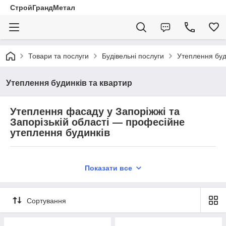
СтройГрандМетал
Товари та послуги
Будівельні послуги
Утеплення буд
Утеплення будинків та квартир
Утеплення фасаду у Запоріжжі та
Запорізькій області — професійне
утеплення будинків
Показати все
Професійне утеплення фасадів у
Запоріжжі та області
Сортування
Утеплення фасаду — один із найефективніших способів
зменшити тепловтрати будинку, скоротити витрати на