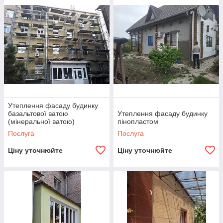
опалення та покращити зовнішній вигляд будівлі. Наша
компанія понад 15 років виконує утеплення фасадів у
Запоріжжі та Запорізькій області, пропонуючи сучасні
технології, якісні матеріали та гарантований результат.
Ми працюємо з приватними будинками, багатоповерхівками,
комерційними та промисловими об’єктами, підбираючи
оптимальне рішення під кожен об’єкт.
Утеплення фасаду будинку
базальтової ватою
Утеплення фасаду будинку
(мінеральної ватою)
пінопластом
Послуга
Послуга
Ціну уточнюйте
Ціну уточнюйте