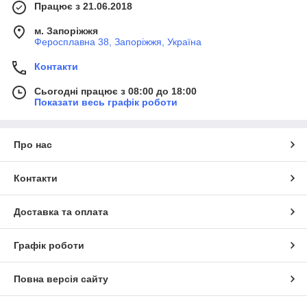
Працює з 21.06.2018
м. Запоріжжя
Утеплення фасаду мінеральною ватою
Феросплавна 38, Запоріжжя, Україна
Високі тепло- та звукоізоляційні показники
Контакти
Вогнестійкість і паропроникність
Сьогодні працює з 08:00 до 18:00
Рекомендовано для житлових і громадських будівель
Показати весь графік роботи
Утеплення екструдованим пінополістиролом
Про нас
Стійкість до вологи та механічних навантажень
Ідеально підходить для цоколів і зон з підвищеною
Контакти
вологістю
Доставка та оплата
Мокрий фасад
Комплексна система утеплення з декоративною
Графік роботи
штукатуркою
Поєднання естетичного вигляду та надійної
Повна версія сайту
теплоізоляції