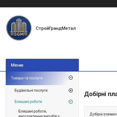
СтройГрандМетал
Товари та послуги
Будівельні послуги
Добірні пл
Бляшані роботи
Бляшані роботи,
Добірні елемен
виготовлення виробів з