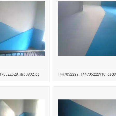
470522628_dsc0832.jpg
1447052229_144705222910_dsc08