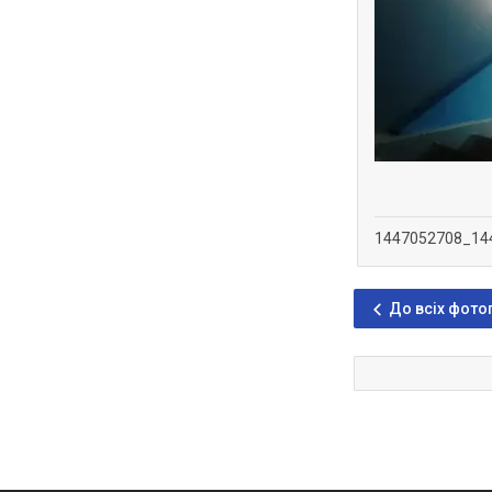
1447052708_14
До всіх фото