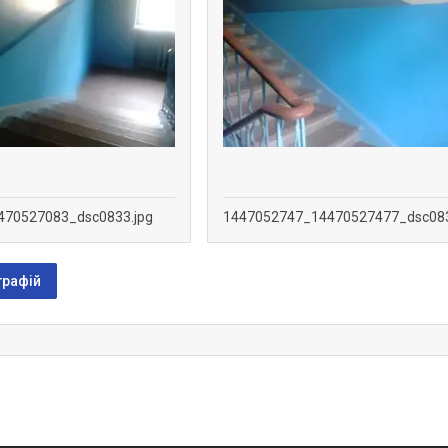
470527083_dsc0833.jpg
1447052747_14470527477_dsc083
графій