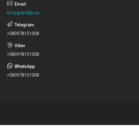
stroygrand@i.ua
+380978151008
+380978151008
+380978151008