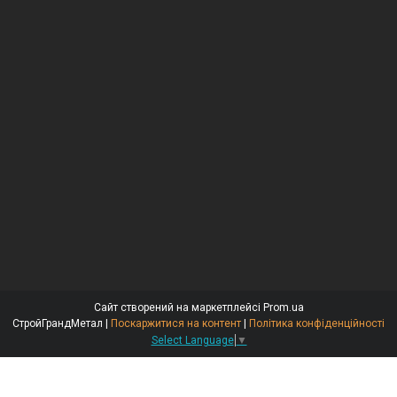
Сайт створений на маркетплейсі
Prom.ua
СтройГрандМетал |
Поскаржитися на контент
|
Політика конфіденційності
Select Language
▼