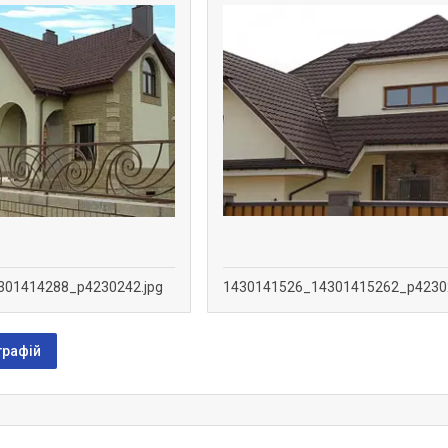
301414288_p4230242.jpg
1430141526_14301415262_p42302
графій