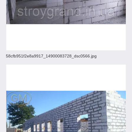
58cfb951f2e8a9917_14900083728_dsc0566.jpg