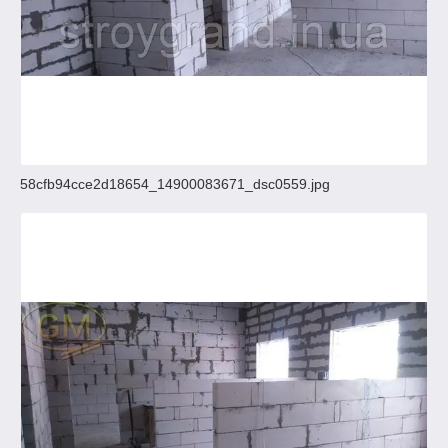
58cfb94cce2d18654_14900083671_dsc0559.jpg