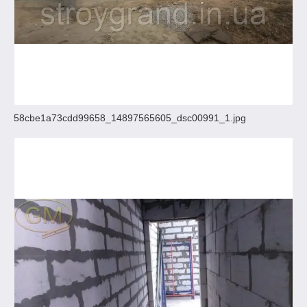
58cbe1a73cdd99658_14897565605_dsc00991_1.jpg