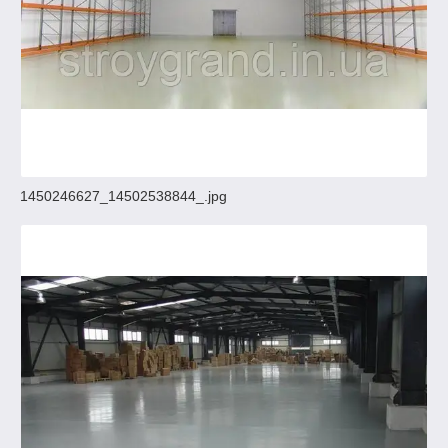
1450246627_14502538844_.jpg