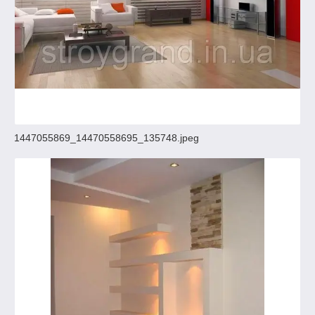
1447055869_14470558695_135748.jpeg