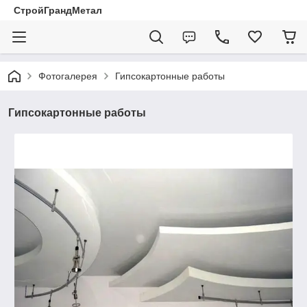
СтройГрандМетал
Фотогалерея
Гипсокартонные работы
Гипсокартонные работы