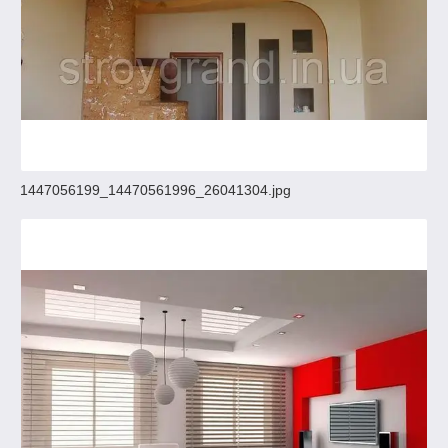
1447056199_14470561996_26041304.jpg