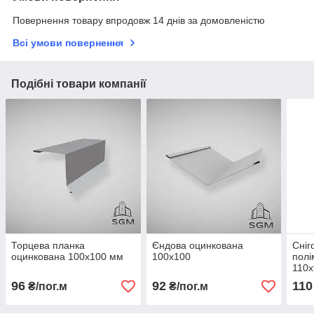
Повернення товару впродовж 14 днів за домовленістю
Всі умови повернення
Подібні товари компанії
Торцева планка
Єндова оцинкована
Сніг
оцинкована 100х100 мм
100х100
полі
110х
96
92
110
₴/пог.м
₴/пог.м