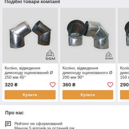
Подібні товари компанії
Коліно, відведення
Коліно, відведення
Колі
димоходу оцинкований Ø
димоходу оцинкованого Ø
димо
250 мм 45°
200 мм 90°
150 
320
360
290
₴
₴
Купити
Купити
Про нас
Рейтинг не сформований
Менше 5 відгуків за останній рік