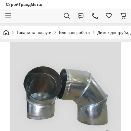
СтройГрандМетал
Товари та послуги
Бляшані роботи
Димохідні труби,