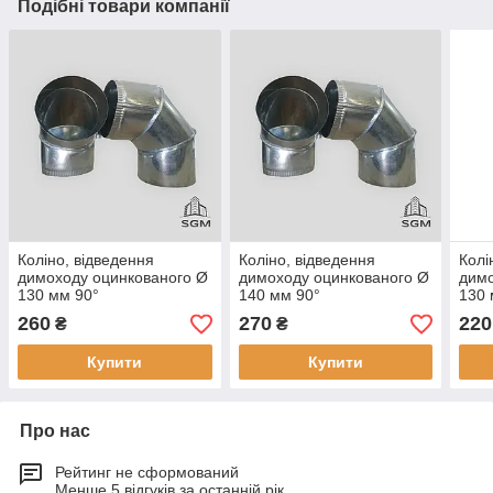
Подібні товари компанії
Коліно, відведення
Коліно, відведення
Колі
димоходу оцинкованого Ø
димоходу оцинкованого Ø
димо
130 мм 90°
140 мм 90°
130 
260
270
220
₴
₴
Купити
Купити
Про нас
Рейтинг не сформований
Менше 5 відгуків за останній рік