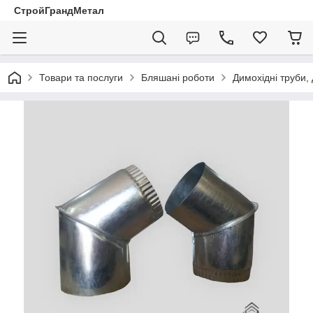
СтройГрандМетал
Товари та послуги
Бляшані роботи
Димохідні труби,