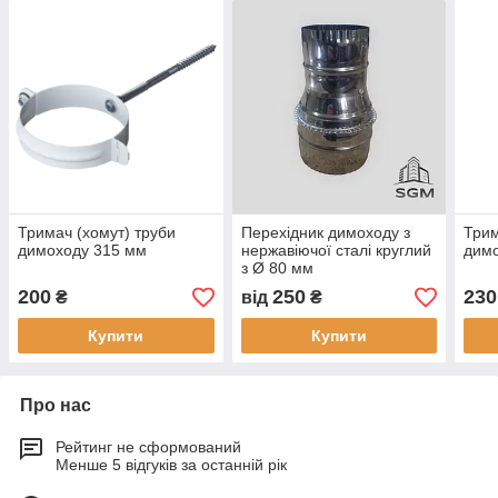
Тримач (хомут) труби
Перехідник димоходу з
Трим
димоходу 315 мм
нержавіючої сталі круглий
дим
з Ø 80 мм
200
250
230
₴
від
₴
Купити
Купити
Про нас
Рейтинг не сформований
Менше 5 відгуків за останній рік