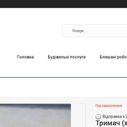
Головна
Будівельні послуги
Бляшані робо
Під замовлення
Відправка з 
Тримач (