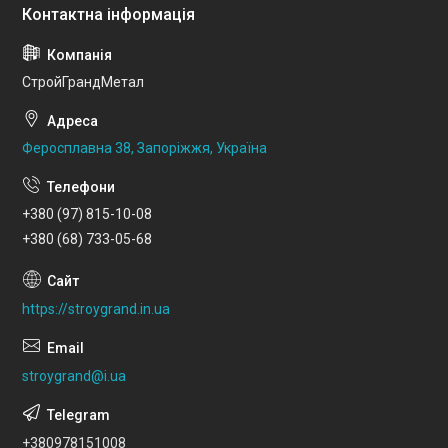
СтройГрандМетал
Феросплавна 38, Запоріжжя, Україна
+380 (97) 815-10-08
+380 (68) 733-05-68
https://stroygrand.in.ua
stroygrand@i.ua
+380978151008