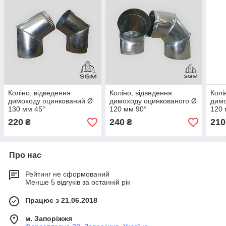
Коліно, відведення
Коліно, відведення
Колі
димоходу оцинкований Ø
димоходу оцинкованого Ø
димо
130 мм 45°
120 мм 90°
120 
220
240
210
₴
₴
Про нас
Рейтинг не сформований
Менше 5 відгуків за останній рік
Працює з 21.06.2018
м. Запоріжжя