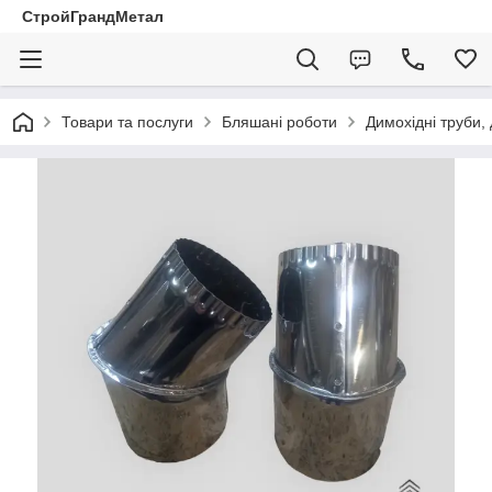
СтройГрандМетал
Товари та послуги
Бляшані роботи
Димохідні труби,