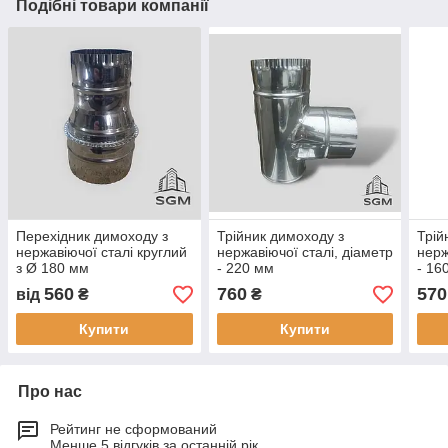
Подібні товари компанії
Перехідник димоходу з
Трійник димоходу з
Трій
нержавіючої сталі круглий
нержавіючої сталі, діаметр
нерж
з Ø 180 мм
- 220 мм
- 16
560
760
570
від
₴
₴
Купити
Купити
Про нас
Рейтинг не сформований
Менше 5 відгуків за останній рік