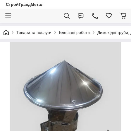
СтройГрандМетал
Товари та послуги
Бляшані роботи
Димохідні труби,