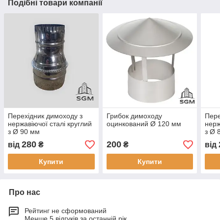
Подібні товари компанії
Перехідник димоходу з
Грибок димоходу
Пере
нержавіючої сталі круглий
оцинкований Ø 120 мм
нерж
з Ø 90 мм
з Ø 
280
200
від
₴
₴
від
Купити
Купити
Про нас
Рейтинг не сформований
Менше 5 відгуків за останній рік