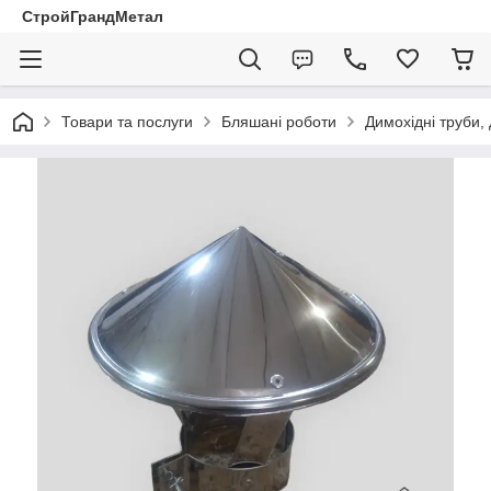
СтройГрандМетал
Товари та послуги
Бляшані роботи
Димохідні труби,