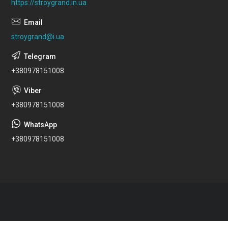
https://stroygrand.in.ua
stroygrand@i.ua
+380978151008
+380978151008
+380978151008