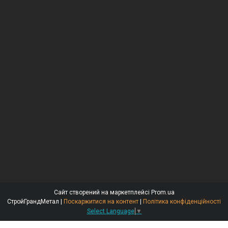
Сайт створений на маркетплейсі
Prom.ua
СтройГрандМетал |
Поскаржитися на контент
|
Політика конфіденційності
Select Language
▼