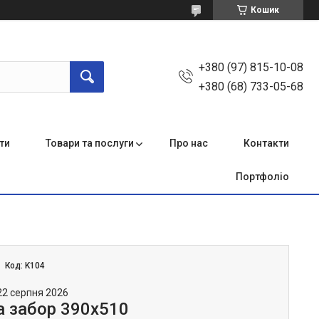
Кошик
+380 (97) 815-10-08
+380 (68) 733-05-68
ти
Товари та послуги
Про нас
Контакти
Портфоліо
Код:
K104
22 серпня 2026
а забор 390х510