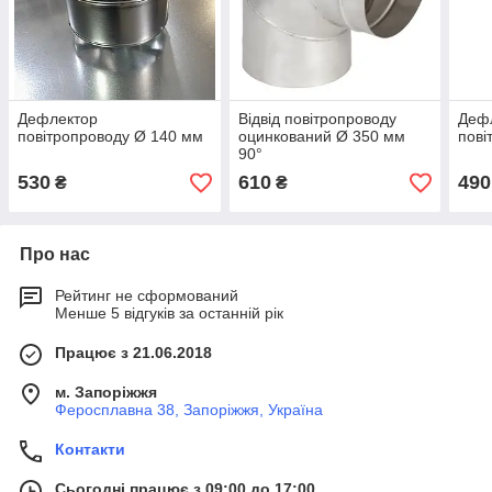
Дефлектор
Відвід повітропроводу
Деф
повітропроводу Ø 140 мм
оцинкований Ø 350 мм
пові
90°
530
610
490
₴
₴
Про нас
Рейтинг не сформований
Менше 5 відгуків за останній рік
Працює з 21.06.2018
м. Запоріжжя
Феросплавна 38, Запоріжжя, Україна
Контакти
Сьогодні працює з 09:00 до 17:00