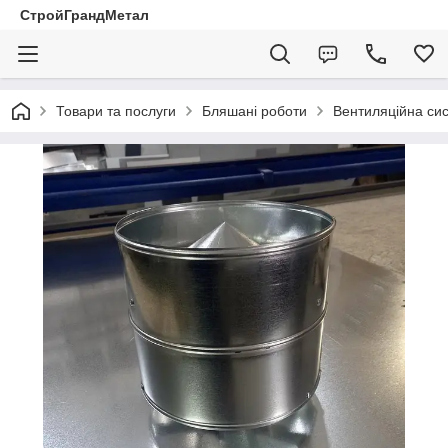
СтройГрандМетал
Товари та послуги
Бляшані роботи
Вентиляційна си