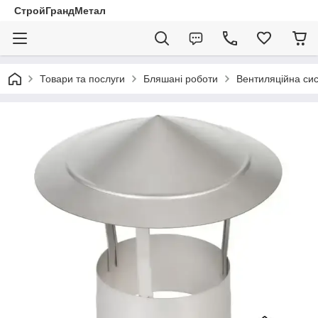
СтройГрандМетал
Товари та послуги
Бляшані роботи
Вентиляційна си