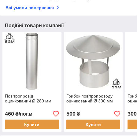
Всі умови повернення
Подібні товари компанії
Повітропровід
Грибок повітропроводу
Гриб
оцинкований Ø 280 мм
оцинкований Ø 300 мм
оцин
460
500
300
₴/пог.м
₴
Купити
Купити