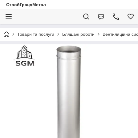
СтройГрандМетал
Товари та послуги
Бляшані роботи
Вентиляційна си