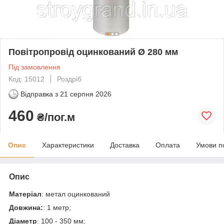
Повітропровід оцинкований Ø 280 мм
Під замовлення
Код: 15012
Роздріб
Відправка з
21 серпня 2026
460
₴/пог.м
Опис
Характеристики
Доставка
Оплата
Умови п
Опис
Матеріал
: метал оцинкований
Довжина:
: 1 метр;
Діаметр
: 100 - 350 мм;