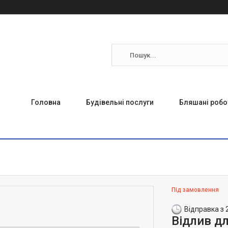
Головна
Будівельні послуги
Бляшані робо
Під замовлення
Відправка з 
Відлив д