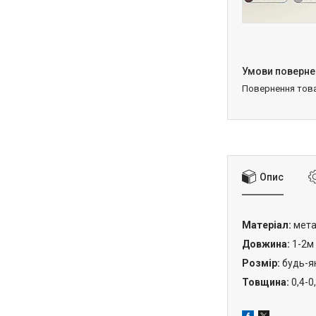
повернення тов
Опис
Матеріал:
мета
Довжина:
1-2м
Розмір:
будь-як
Товщина:
0,4-0