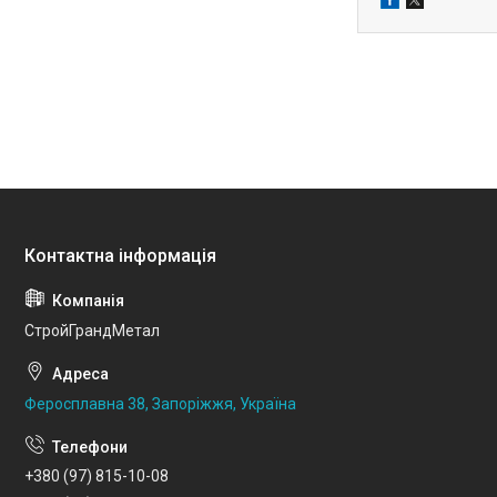
СтройГрандМетал
Феросплавна 38, Запоріжжя, Україна
+380 (97) 815-10-08