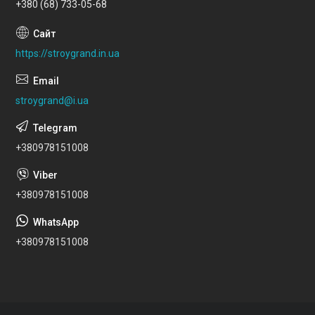
+380 (68) 733-05-68
https://stroygrand.in.ua
stroygrand@i.ua
+380978151008
+380978151008
+380978151008