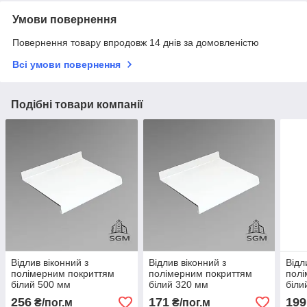
Умови повернення
Повернення товару впродовж 14 днів за домовленістю
Всі умови повернення
Подібні товари компанії
Відлив віконний з
Відлив віконний з
Відл
полімерним покриттям
полімерним покриттям
полі
білий 500 мм
білий 320 мм
біли
256
171
199
₴/пог.м
₴/пог.м