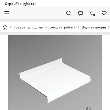
СтройГрандМетал
Товари та послуги
Бляшані роботи
Відливи віконні