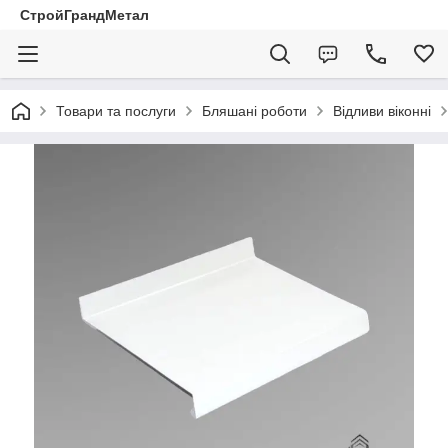
СтройГрандМетал
Товари та послуги
Бляшані роботи
Відливи віконні