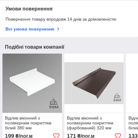
Умови повернення
Повернення товару впродовж 14 днів за домовленістю
Всі умови повернення
Подібні товари компанії
Відлив віконний з
Відлив віконний з
Відл
полімерним покриттям
полімерним покриттям
полі
білий 380 мм
(фарбований) 320 мм
біли
199
171
133
₴/пог.м
₴/пог.м