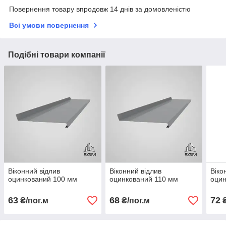
Повернення товару впродовж 14 днів за домовленістю
Всі умови повернення
Подібні товари компанії
Віконний відлив
Віконний відлив
Віко
оцинкований 100 мм
оцинкований 110 мм
оцин
63
68
72
₴/пог.м
₴/пог.м
₴