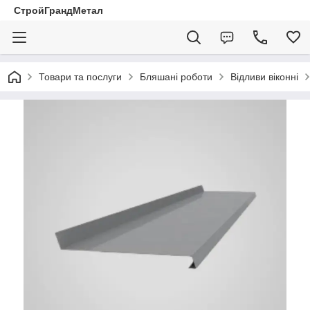
СтройГрандМетал
Товари та послуги
Бляшані роботи
Відливи віконні