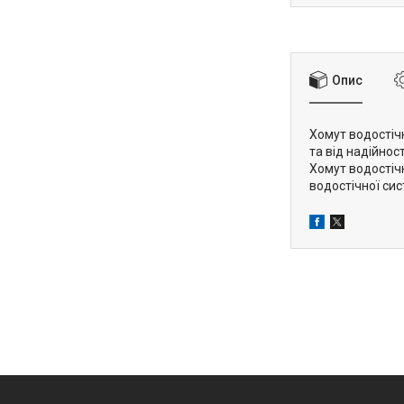
Опис
Хомут водостіч
та від надійнос
Хомут водостіч
водостічної сис