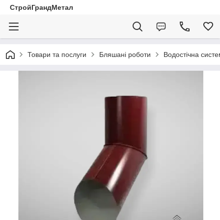
СтройГрандМетал
Товари та послуги
Бляшані роботи
Водостічна сист