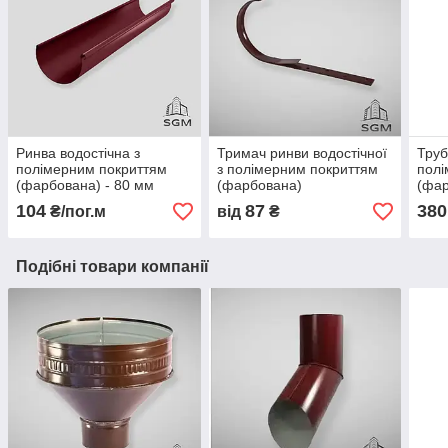
Ринва водостічна з
Тримач ринви водостічної
Труб
полімерним покриттям
з полімерним покриттям
полі
(фарбована) - 80 мм
(фарбована)
(фар
104
87
380
₴/пог.м
від
₴
Подібні товари компанії