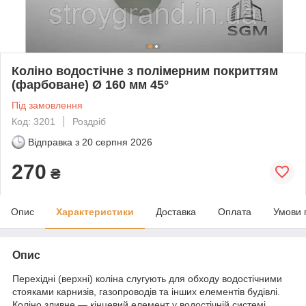
Коліно водостічне з полімерним покриттям
(фарбоване) Ø 160 мм 45°
Під замовлення
Код: 3201
Роздріб
Відправка з
20 серпня 2026
270
₴
Опис
Характеристики
Доставка
Оплата
Умови 
Опис
Перехідні (верхні) коліна слугують для обходу водостічними
стояками карнизів, газопроводів та інших елементів будівлі.
Коліно зливне — кінцевий елемент у водостічній системі.