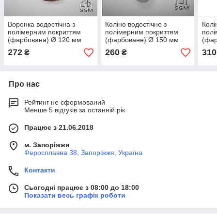
Воронка водостічна з
Коліно водостічне з
Колі
полімерним покриттям
полімерним покриттям
полі
(фарбована) Ø 120 мм
(фарбоване) Ø 150 мм
(фар
45°
45°
272
260
310
₴
₴
Про нас
Рейтинг не сформований
Менше 5 відгуків за останній рік
Працює з 21.06.2018
м. Запоріжжя
Феросплавна 38, Запоріжжя, Україна
Контакти
Сьогодні працює з 08:00 до 18:00
Показати весь графік роботи