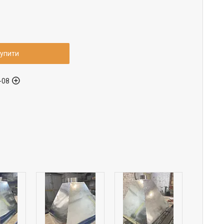
упити
-08