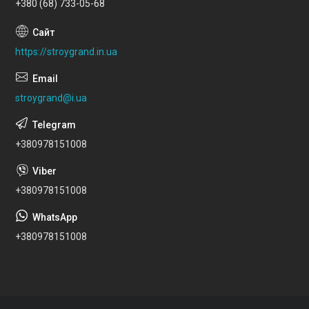
+380 (68) 733-05-68
https://stroygrand.in.ua
stroygrand@i.ua
+380978151008
+380978151008
+380978151008