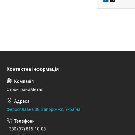
СтройГрандМетал
Феросплавна 38, Запоріжжя, Україна
+380 (97) 815-10-08