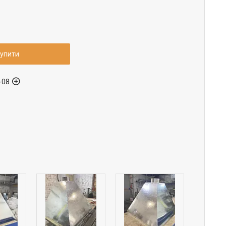
упити
-08