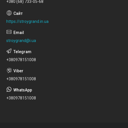
+380 (68) 733-05-68
https://stroygrand.in.ua
stroygrand@i.ua
+380978151008
+380978151008
+380978151008