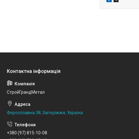
СтройГрандМетал
Феросплавна 38, Запоріжжя, Україна
+380 (97) 815-10-08