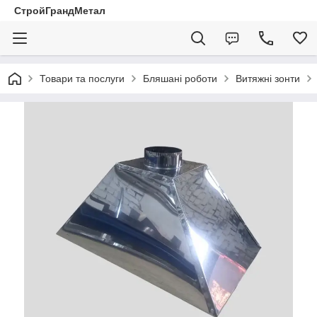
СтройГрандМетал
Товари та послуги
Бляшані роботи
Витяжні зонти