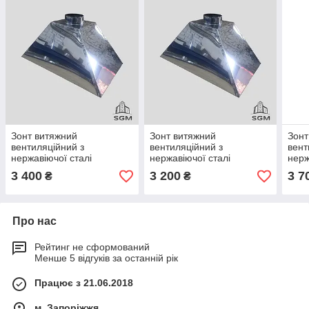
Зонт витяжний
Зонт витяжний
Зонт
вентиляційний з
вентиляційний з
вент
нержавіючої сталі
нержавіючої сталі
нерж
900х1500
900х1300
100
3 400
3 200
3 7
₴
₴
Про нас
Рейтинг не сформований
Менше 5 відгуків за останній рік
Працює з 21.06.2018
м. Запоріжжя