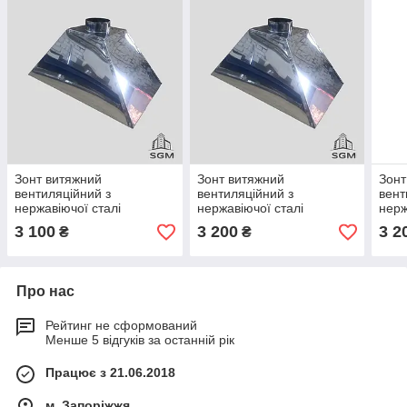
Зонт витяжний
Зонт витяжний
Зонт
вентиляційний з
вентиляційний з
вент
нержавіючої сталі
нержавіючої сталі
нерж
700х1400
1000х1000
900
3 100
3 200
3 2
₴
₴
Про нас
Рейтинг не сформований
Менше 5 відгуків за останній рік
Працює з 21.06.2018
м. Запоріжжя