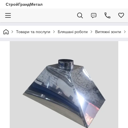
СтройГрандМетал
Товари та послуги
Бляшані роботи
Витяжні зонти