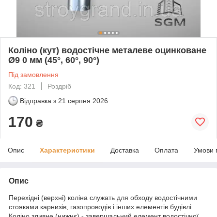
Коліно (кут) водостічне металеве оцинковане
Ø9 0 мм (45°, 60°, 90°)
Під замовлення
Код: 321
Роздріб
Відправка з
21 серпня 2026
170
₴
Опис
Характеристики
Доставка
Оплата
Умови 
Опис
Перехідні (верхні) коліна служать для обходу водостічними
стояками карнизів, газопроводів і інших елементів будівлі.
Коліно зливне (нижнє) - завершальний елемент водостічної