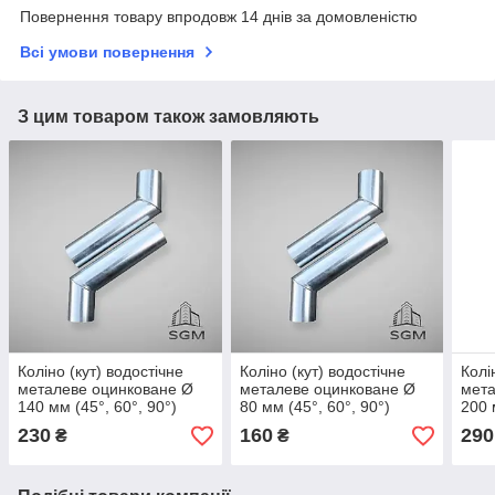
Повернення товару впродовж 14 днів за домовленістю
Всі умови повернення
З цим товаром також замовляють
Коліно (кут) водостічне
Коліно (кут) водостічне
Колі
металеве оцинковане Ø
металеве оцинковане Ø
мета
140 мм (45°, 60°, 90°)
80 мм (45°, 60°, 90°)
200 
230
160
290
₴
₴