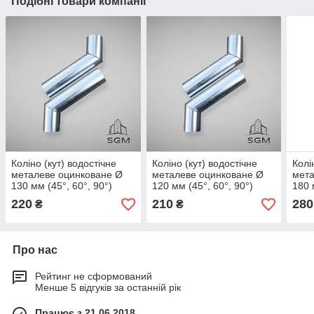
Подібні товари компанії
Коліно (кут) водостічне
Коліно (кут) водостічне
Колі
металеве оцинковане Ø
металеве оцинковане Ø
мета
130 мм (45°, 60°, 90°)
120 мм (45°, 60°, 90°)
180 
220
210
280
₴
₴
Про нас
Рейтинг не сформований
Менше 5 відгуків за останній рік
Працює з 21.06.2018