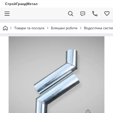
СтройГрандМетал
Товари та послуги
Бляшані роботи
Водостічна сист