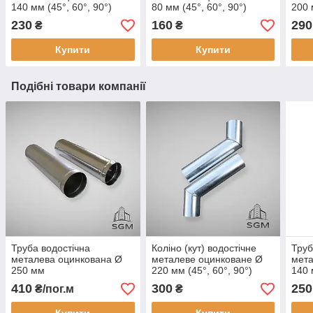
140 мм (45°, 60°, 90°)
80 мм (45°, 60°, 90°)
200 
230
160
290
₴
₴
Купити
Купити
Подібні товари компанії
Труба водостічна
Коліно (кут) водостічне
Труб
металева оцинкована Ø
металеве оцинковане Ø
мета
250 мм
220 мм (45°, 60°, 90°)
140
410
300
250
₴/пог.м
₴