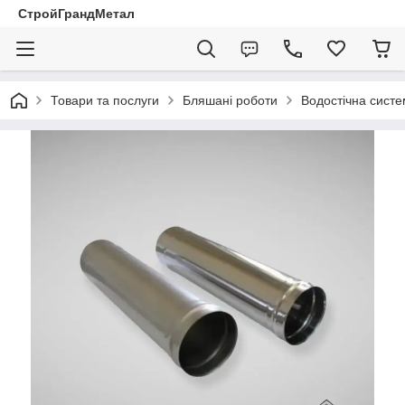
СтройГрандМетал
Товари та послуги
Бляшані роботи
Водостічна сист