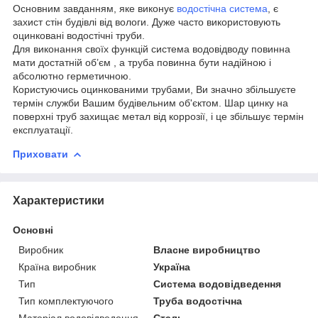
Основним завданням, яке виконує
водостічна система
, є
захист стін будівлі від вологи. Дуже часто використовують
оцинковані водостічні труби.
Для виконання своїх функцій система водовідводу повинна
мати достатній об’єм , а труба повинна бути надійною і
абсолютно герметичною.
Користуючись оцинкованими трубами, Ви значно збільшуєте
термін служби Вашим будівельним об'єктом. Шар цинку на
поверхні труб захищає метал від коррозії, і це збільшує термін
експлуатації.
Приховати
Характеристики
Основні
Виробник
Власне виробництво
Країна виробник
Україна
Тип
Система водовідведення
Тип комплектуючого
Труба водостічна
Матеріал водовідведення
Сталь