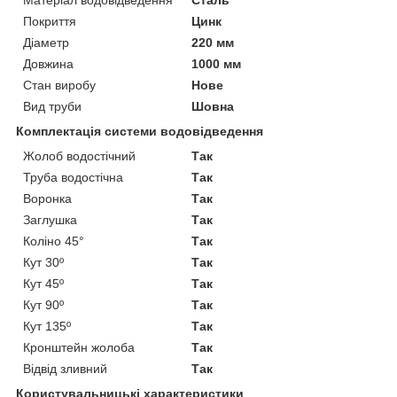
Покриття
Цинк
Діаметр
220 мм
Довжина
1000 мм
Стан виробу
Нове
Вид труби
Шовна
Комплектація системи водовідведення
Жолоб водостічний
Так
Труба водостічна
Так
Воронка
Так
Заглушка
Так
Коліно 45°
Так
Кут 30º
Так
Кут 45º
Так
Кут 90º
Так
Кут 135º
Так
Кронштейн жолоба
Так
Відвід зливний
Так
Користувальницькі характеристики