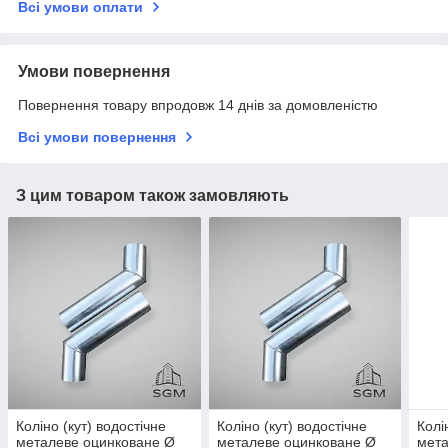
Всі умови оплати
Умови повернення
Повернення товару впродовж 14 днів за домовленістю
Всі умови повернення
З цим товаром також замовляють
Коліно (кут) водостічне
Коліно (кут) водостічне
Колі
металеве оцинковане Ø
металеве оцинковане Ø
мета