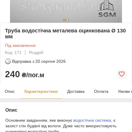
Труба водостічна металева оцинкована Ø 130
мм
Під замовлення
Код: 171
Роздріб
Відправка з
20 серпня 2026
240
₴/пог.м
Опис
Характеристики
Доставка
Оплата
Умови 
Опис
Основним завданням, яке виконує
водостічна система
, є
захист стін будівлі від вологи. Дуже часто використовують
оцинковані водостічні труби.