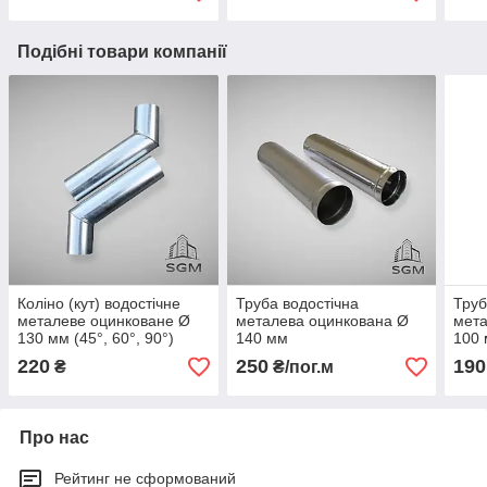
Подібні товари компанії
Коліно (кут) водостічне
Труба водостічна
Труб
металеве оцинковане Ø
металева оцинкована Ø
мета
130 мм (45°, 60°, 90°)
140 мм
100
220
250
190
₴
₴/пог.м
Про нас
Рейтинг не сформований