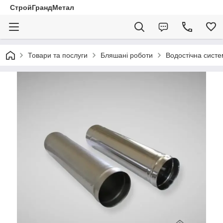
СтройГрандМетал
Товари та послуги
Бляшані роботи
Водостічна сист