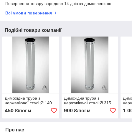
Повернення товару впродовж 14 днів за домовленістю
Всі умови повернення
Подібні товари компанії
Димохідна труба з
Димохідна труба з
Димо
нержавіючої сталі Ø 140
нержавіючої сталі Ø 315
нерж
450
900
1 0
₴/пог.м
₴/пог.м
Про нас