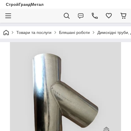
СтройГрандМетал
Товари та послуги
Бляшані роботи
Димохідні труби,