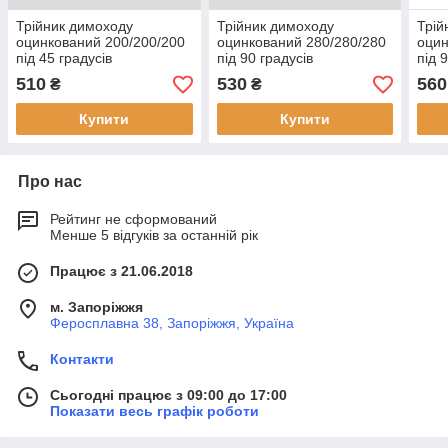
Трійник димоходу
Трійник димоходу
Трій
оцинкований 200/200/200
оцинкований 280/280/280
оцин
під 45 градусів
під 90 градусів
під 
510
530
560
₴
₴
Купити
Купити
Про нас
Рейтинг не сформований
Менше 5 відгуків за останній рік
Працює з 21.06.2018
м. Запоріжжя
Феросплавна 38, Запоріжжя, Україна
Контакти
Сьогодні працює з 09:00 до 17:00
Показати весь графік роботи