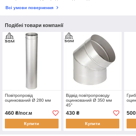
Всі умови повернення
Подібні товари компанії
Повітропровід
Відвід повітропроводу
Гриб
оцинкований Ø 280 мм
оцинкований Ø 350 мм
оцин
45°
460
430
500
₴/пог.м
₴
Купити
Купити