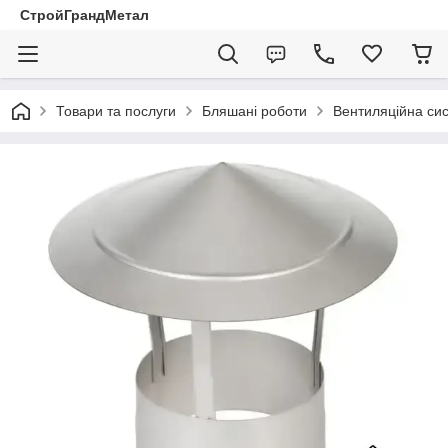
СтройГрандМетал
Товари та послуги
Бляшані роботи
Вентиляційна си