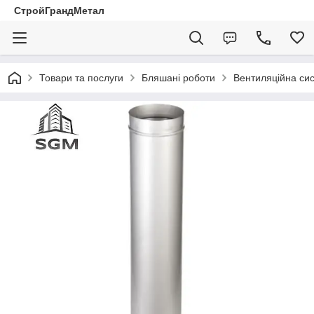
СтройГрандМетал
Товари та послуги
Бляшані роботи
Вентиляційна си