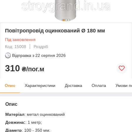
Повітропровід оцинкований Ø 180 мм
Під замовлення
Код: 15008
Роздріб
Відправка з
22 серпня 2026
310
₴/пог.м
Опис
Характеристики
Доставка
Оплата
Умови п
Опис
Матеріал
: метал оцинкований
Довжина:
: 1 метр;
Діаметр
: 100 - 350 мм;