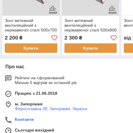
Зонт витяжний
Зонт витяжний
Зонт
вентиляційний з
вентиляційний з
вент
нержавіючої сталі 500х700
нержавіючої сталі 500х800
2 200
2 300
₴
₴
від
Купити
Купити
Про нас
Рейтинг не сформований
Менше 5 відгуків за останній рік
Працює з 21.06.2018
м. Запоріжжя
Феросплавна 38, Запоріжжя, Україна
Контакти
Сьогодні вихідний