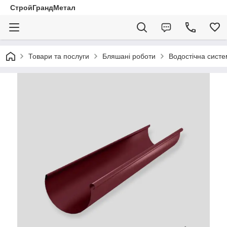
СтройГрандМетал
Товари та послуги
Бляшані роботи
Водостічна сист