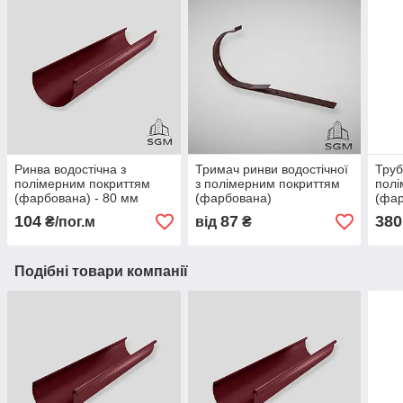
Ринва водостічна з
Тримач ринви водостічної
Труб
полімерним покриттям
з полімерним покриттям
полі
(фарбована) - 80 мм
(фарбована)
(фар
104
87
380
₴/пог.м
від
₴
Подібні товари компанії