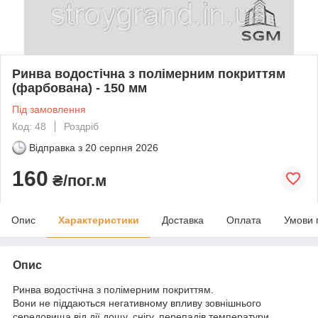
Ринва водостічна з полімерним покриттям
(фарбована) - 150 мм
Під замовлення
Код: 48
Роздріб
Відправка з
20 серпня 2026
160
₴/пог.м
Опис
Характеристики
Доставка
Оплата
Умови 
Опис
Ринва водостічна з полімерним покриттям.
Вони не піддаються негативному впливу зовнішнього
середовища від дії дощу, снігу, перепадів температури,