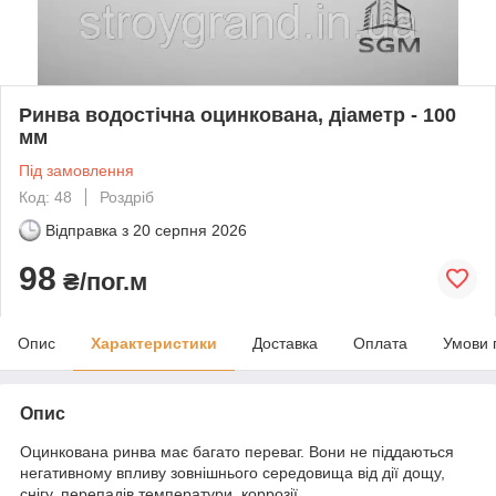
Ринва водостічна оцинкована, діаметр - 100
мм
Під замовлення
Код: 48
Роздріб
Відправка з
20 серпня 2026
98
₴/пог.м
Опис
Характеристики
Доставка
Оплата
Умови 
Опис
Оцинкована ринва має багато переваг. Вони не піддаються
негативному впливу зовнішнього середовища від дії дощу,
снігу, перепадів температури, коррозії.