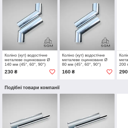
Коліно (кут) водостічне
Коліно (кут) водостічне
Колі
металеве оцинковане Ø
металеве оцинковане Ø
мета
140 мм (45°, 60°, 90°)
80 мм (45°, 60°, 90°)
200 
230
160
290
₴
₴
Подібні товари компанії