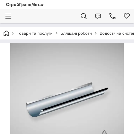
СтройГрандМетал
Товари та послуги
Бляшані роботи
Водостічна сист