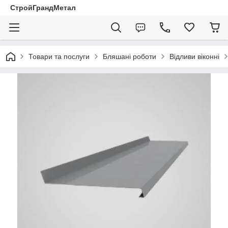
СтройГрандМетал
Товари та послуги
Бляшані роботи
Відливи віконні