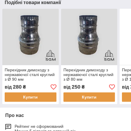
Подібні товари компанії
Перехідник димоходу з
Перехідник димоходу з
Пере
нержавіючої сталі круглий
нержавіючої сталі круглий
нерж
з Ø 90 мм
з Ø 80 мм
з Ø 
280
250
від
₴
від
₴
від
Купити
Купити
Про нас
Рейтинг не сформований