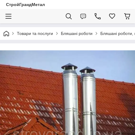
СтройГрандМетал
Товари та послуги
Бляшані роботи
Бляшані роботи, 