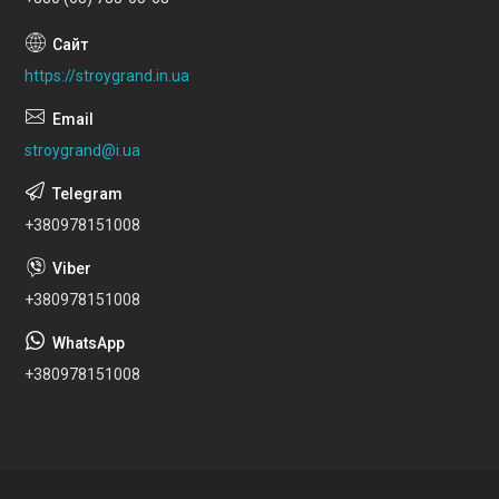
https://stroygrand.in.ua
stroygrand@i.ua
+380978151008
+380978151008
+380978151008