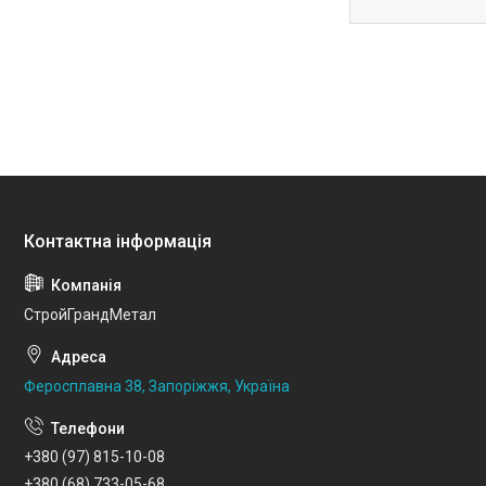
СтройГрандМетал
Феросплавна 38, Запоріжжя, Україна
+380 (97) 815-10-08
+380 (68) 733-05-68