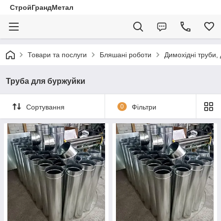
СтройГрандМетал
Товари та послуги
Бляшані роботи
Димохідні труби,
Труба для буржуйки
Сортування
0
Фільтри