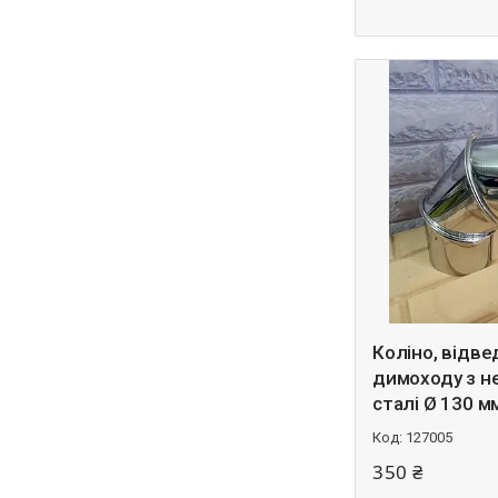
Коліно, відв
димоходу з н
сталі Ø 130 м
127005
350 ₴