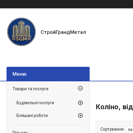
СтройГрандМетал
Товари та послуги
Будівельні послуги
Коліно, ві
Бляшані роботи
Про нас