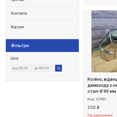
Контакти
Відгуки
Фільтри
Ціна
Коліно, відв
димоходу з н
сталі Ø 90 мм
127001
250 ₴
Під замовлення