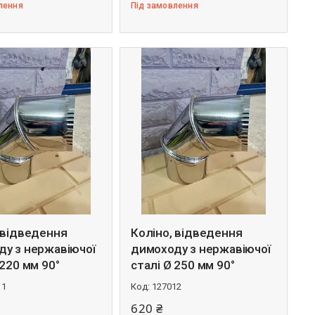
лення
Під замовлення
 відведення
Коліно, відведення
ду з нержавіючої
димоходу з нержавіючої
 220 мм 90°
сталі Ø 250 мм 90°
11
127012
620 ₴