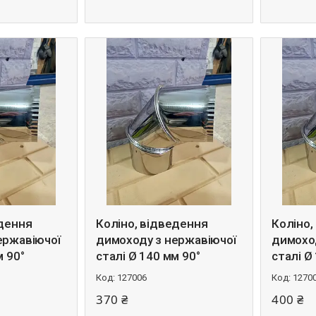
едення
Коліно, відведення
Коліно,
ержавіючої
димоходу з нержавіючої
димохо
м 90°
сталі Ø 140 мм 90°
сталі Ø
127006
1270
370 ₴
400 ₴