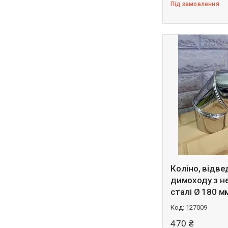
Під замовлення
Коліно, відв
димоходу з н
сталі Ø 180 м
127009
470 ₴