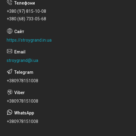
+380 (97) 815-10-08
+380 (68) 733-05-68
https://stroygrand.in.ua
stroygrand@i.ua
+380978151008
+380978151008
+380978151008