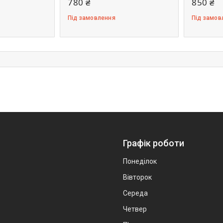
780 ₴
850 ₴
Під замовлення
Під замов
Графік роботи
Понеділок
Вівторок
Середа
Четвер