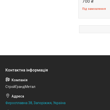
700 ₴
Під замовлення
СтройГрандМетал
Феросплавна 38, Запоріжжя, Україна