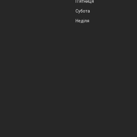
Пʼятниця
Субота
Неділя