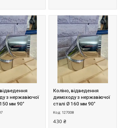
 відведення
Коліно, відведення
ду з нержавіючої
димоходу з нержавіючої
 150 мм 90°
сталі Ø 160 мм 90°
07
127008
430 ₴