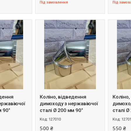
Під замовлення
Під замов
едення
Коліно, відведення
Коліно,
ержавіючої
димоходу з нержавіючої
димохо
м 90°
сталі Ø 200 мм 90°
сталі Ø
127010
1270
500 ₴
550 ₴