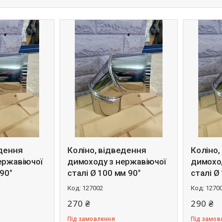
едення
Коліно, відведення
Коліно,
ержавіючої
димоходу з нержавіючої
димохо
 90°
сталі Ø 100 мм 90°
сталі Ø
127002
1270
270 ₴
290 ₴
Під замовлення
Під замов