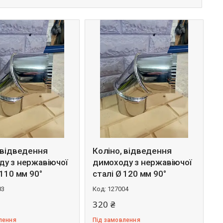
 відведення
Коліно, відведення
ду з нержавіючої
димоходу з нержавіючої
 110 мм 90°
сталі Ø 120 мм 90°
03
127004
320 ₴
лення
Під замовлення