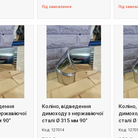
Під замовлення
Під замов
едення
Коліно, відведення
Коліно,
ержавіючої
димоходу з нержавіючої
димохо
м 90°
сталі Ø 315 мм 90°
сталі Ø
127014
1270