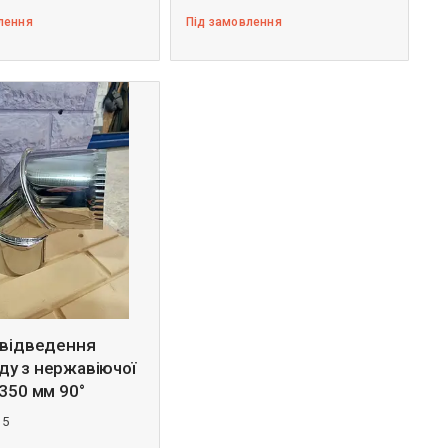
лення
Під замовлення
 відведення
ду з нержавіючої
 350 мм 90°
15